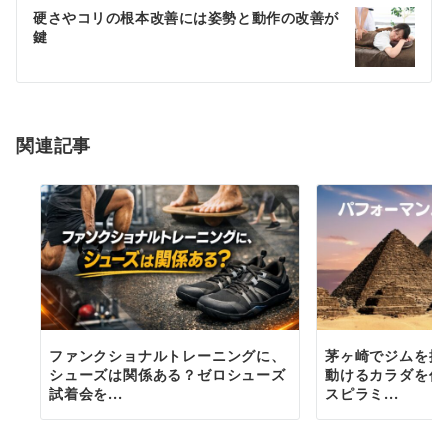
ゲ
硬さやコリの根本改善には姿勢と動作の改善が
鍵
ー
シ
ョ
関連記事
ン
ファンクショナルトレーニングに、
茅ヶ崎でジムを探
シューズは関係ある？ゼロシューズ
動けるカラダを作
試着会を...
スピラミ...