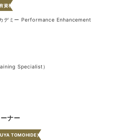
有資格
ー Performance Enhancement
ining Specialist）
レーナー
UYA TOMOHIDE）