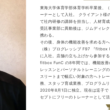
東海大学体育学部体育学科卒業後、
ーナーとして入社。 クライアント様
て社内研修の講師を担当し、人材育
受託事業部に異動後は、ジムディレ
携わる。
その後、身体の機能改善を求める方
（株）プログレッシブ F97 『fitb
に入社。店舗の立ち上げから参加す
fitbox FunC の8年間では、機
レッスンとパーソナルトレーニング
スリートまで幅広い対象の方へトレー
務、スタッフ育成業務、プログラム
2020年8月1日に独立。現在は逗子
セプトにフリーのトレーナーとして
保