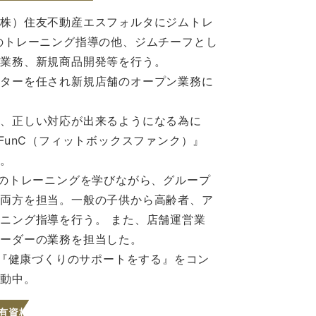
（株）住友不動産エスフォルタにジムトレ
のトレーニング指導の他、ジムチーフとし
成業務、新規商品開発等を行う。
クターを任され新規店舗のオープン業務に
へ、正しい対応が出来るようになる為に
ox FunC（フィットボックスファンク）』
る。
能改善のトレーニングを学びながら、グループ
の両方を担当。一般の子供から高齢者、ア
ニング指導を行う。 また、店舗運営業
リーダーの業務を担当した。
で『健康づくりのサポートをする』をコン
活動中。
有資格