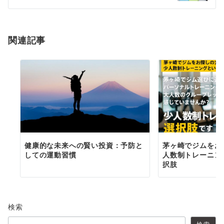
シ
ョ
関連記事
ン
健康的な未来への賢い投資：予防と
茅ヶ崎でジムをお
しての運動習慣
人数制トレーニン
択肢
検索