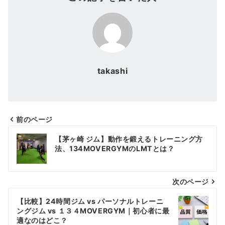
takashi
前のページ
投
【茅ヶ崎 ジム】動作を鍛えるトレーニング方
稿
法、134MOVERGYMのLMTとは？
ナ
次のページ
ビ
ゲ
【比較】24時間ジム vs パーソナルトレーニ
ングジム vs １３４MOVERGYM｜初心者に最
ー
適なのはどこ？